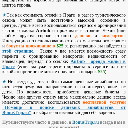
центра города.
★
Так как стоимость отелей в Праге в разгар туристического
сезона может быть достаточно высокой, особенно в
центре, лучше всего воспользоваться сервисом бронирования
частного жилья
Airbnb
и проживать в столице Чехии (или
любом другом городе страны)
дешево
и
комфортно
.
Инструкцию по использованию этого замечательного сервиса
и
бонус на проживание
в
$25
за регистрацию вы найдете на
этой странице.
Также у вас имеется возможность сразу
перейти к бронированию недорогой недвижимости от
владельцев, перейдя по ссылке:
Airbnb - аренда жилья в
Праге
(
если вы уже зарегистрированы в сервисе или по
какой-то причине не хотите получить в подарок
$25
).
★
Не всегда удается найти самые дешевые авиабилеты по
интересующему вас направлению и на интересующие вас
даты. Но возможность приобрести дешевые билеты в
Чехию
или другую страну мира максимально дешево всегда
имеется: достаточно воспользоваться
бесплатной услугой
"Помощь в поиске дешевых авиабилетов от
BonusTrip.ru"
и выбрать оптимальный для себя вариант.
Путешествуйте часто и дешево, а
BonusTrip.ru
всегда вам в
этом поможет!