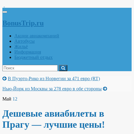
Вкл/
выкл
BonusTrip.ru
навигации
Акции авиакомпаний
Автобусы
Жильё
Информация
Бюджетный отдых
В Пуэрто-Рико из Норвегии за 471 евро (RT)
Нью-Йорк из Москвы за 278 евро в обе стороны
Май
12
Дешевые авиабилеты в
Прагу — лучшие цены!