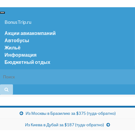
Вкл/
выкл
BonusTrip.ru
навигации
Акции авиакомпаний
Автобусы
Жильё
Информация
Бюджетный отдых
Из Москвы в Бразилию за $375 (туда-обратно)
Из Киева в Дубай за $187 (туда-обратно)