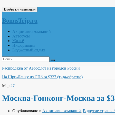
Вкл/выкл навигации
BonusTrip.ru
Акции авиакомпаний
Автобусы
Жильё
Информация
Бюджетный отдых
Распродажа от Аэрофлот из городов России
На Шри-Ланку из СПб за $327 (туда-обратно)
Мар
27
Москва-Гонконг-Москва за $326
Опубликовано в
Акции авиакомпаний
,
В другие страны 