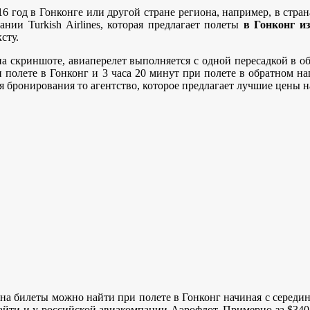
016 год в Гонконге или другой стране региона, например, в ст
нии Turkish Airlines, которая предлагает полеты
в Гонконг из
сту.
а скриншоте, авиаперелет выполняется с одной пересадкой в о
и полете в Гонконг и 3 часа 20 минут при полете в обратном н
 бронирования то агентство, которое предлагает лучшие цены н
 на билеты можно найти при полете в Гонконг начиная с середин
йти и у российской авиакомпании Аэрофлот. Примерно за $340 