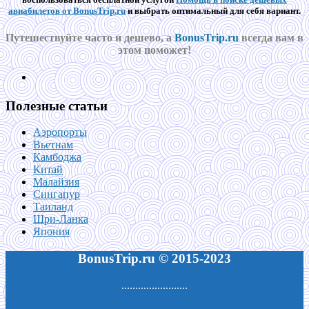
авиабилетов от BonusTrip.ru
и выбрать оптимальный для себя вариант.
Путешествуйте часто и дешево, а
BonusTrip.ru
всегда вам в
этом поможет!
Полезные статьи
Аэропорты
Вьетнам
Камбоджа
Китай
Малайзия
Сингапур
Таиланд
Шри-Ланка
Япония
BonusTrip.ru © 2015-2023
........................