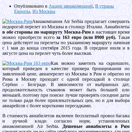
Опубликовано в
Акции авиакомпаний
,
В страны
Европы
,
Из Москвы
Авиакомпания Air Serbia предлагает совершить
недорогой перелет из Москвы в столицу Италии. Авиабилеты
в обе стороны по маршруту Москва-Рим
в настоящее время
можно приобрести всего
за 163 евро (или 8900 руб).
Такая
цена действует на перелеты по указанному маршруту начиная
с 1 мая до конца сентября 2015 года. В середине июля и в
августе цена на перелет чуть более высокая.
Как можно заметить на скриншоте,
который приведен в качестве примера бронирования по
заявленной цене, авиаперелет из Москвы в Рим и обратно из
Рима в Москву проходит с одной пересадкой в столице
Сербии – Белграде. В зависимости от выбранных дат,
продолжительность стыковок может быть большей или
меньшей, поэтому при поиске лучше проверять соседние даты
не только ради более привлекательных цен, но и для выбора
авиарейсов с более короткими пересадками.
В стоимость авиабилетов включен бесплатный провоз багажа
и ручной клади согласно норм, установленных
авиакомпанией Air Serbia.
Дешевые авиабилеты в Рим
следует искать не на сайте сербского авиаперевозчика, где они