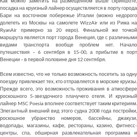
Как можно заметить на размещенном выше скриншоте,
посадка на круизный лайнер осуществляется в порту города
Бари на восточном побережье Италии (можно недорого
долететь из Москвы на самолете WizzAir или из Рима на
RyanAir примерно за 20 евро). Финальной же точкой
маршрута является порт города Венеция, где с различными
видами транспорта вообще проблем нет. Начало
путешествия – 6 сентября в 15-00, а прибытие в порт
Венеции – в первой половине дня 12 сентября.
Всем известно, что не только возможность посетить за одну
поездку привлекает тех, кто отправляется в морские круизы.
Прежде всего, это возможность проживания в атмосфере
роскошного 5-звездочного плачучего отеля. И круизный
лайнер MSC Poesia вполнее соответствует таким критериям.
Элегантный внешний вид этого судна 2008 года постройки,
роскошное убранство номеров, бассейны, джакузи,
водопады, магазины, кафе, рестораны, казино, фитнесс-
центры, спа, обширная развлекательная программа и