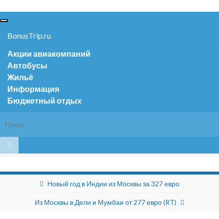
Вкл/
выкл
BonusTrip.ru
навигации
Акции авиакомпаний
Автобусы
Жильё
Информация
Бюджетный отдых
Новый год в Индии из Москвы за 327 евро
Из Москвы в Дели и Мумбаи от 277 евро (RT)